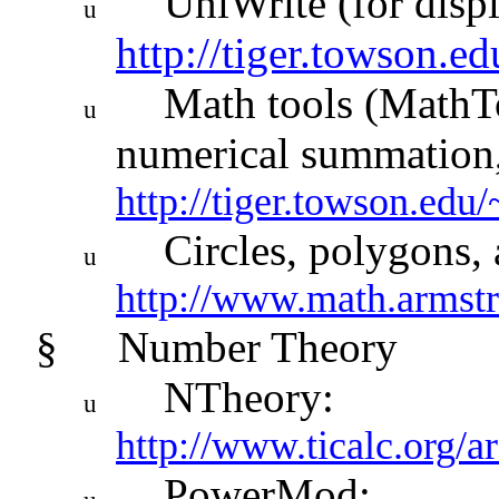
UniWrite (for displ
u
http://tiger.towson.ed
Math tools (MathTo
u
numerical summation,
http://tiger.towson.edu/
Circles, polygons, 
u
http://www.math.armstr
§
Number Theory
NTheory:
u
http://www.ticalc.org/ar
PowerMod: