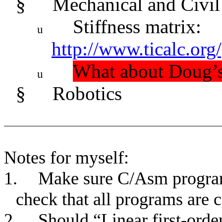
§
Mechanical and Civil
Stiffness matrix:
u
http://www.ticalc.org
What about Doug’s
u
§
Robotics
Notes for myself:
1.
Make sure C/Asm programs
check that all programs are 
2.
Should “Linear first-orde