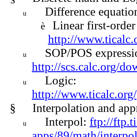
Difference equatio
u
Linear first-orde
è
http://www.ticalc.
SOP/POS expressi
u
http://scs.calc.org/d
Logic:
u
http://www.ticalc.org
§
Interpolation and ap
Interpol:
ftp://ftp.
u
apps/89/math/interpo