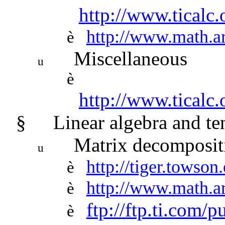
http://www.ticalc
http://www.math.a
è
Miscellaneous
u
è
http://www.ticalc
§
Linear algebra and te
Matrix decomposit
u
http://tiger.towson
è
http://www.math.ar
è
ftp://ftp.ti.com/p
è