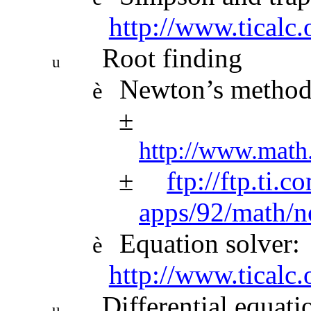
http://www.ticalc
Root finding
u
Newton’s metho
è
±
http://www.math.
±
ftp://ftp.ti.
apps/92/math/
Equation solver:
è
http://www.ticalc
Differential equati
u