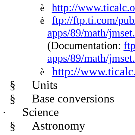
http://www.ticalc
è
ftp://ftp.ti.com/pub
è
apps/89/math/jmset
(Documentation:
ft
apps/89/math/jmset.
http://www.tical
è
§
Units
§
Base conversions
Science
·
§
Astronomy