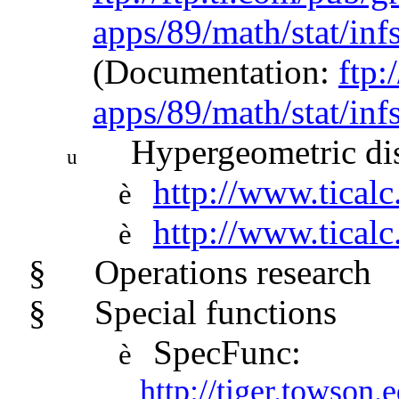
apps/89/math/stat/inf
(Documentation:
ftp:
apps/89/math/stat/infs
Hypergeometric dis
u
http://www.tical
è
http://www.tical
è
§
Operations research
§
Special functions
SpecFunc:
è
http://tiger.towson.