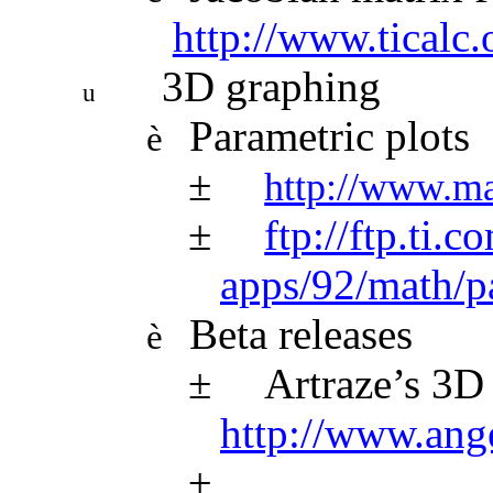
http://www.ticalc
3D graphing
u
Parametric plots
è
±
http://www.ma
±
ftp://ftp.ti.
apps/92/math/
Beta releases
è
±
Artraze’s 3D 
http://www.ange
±