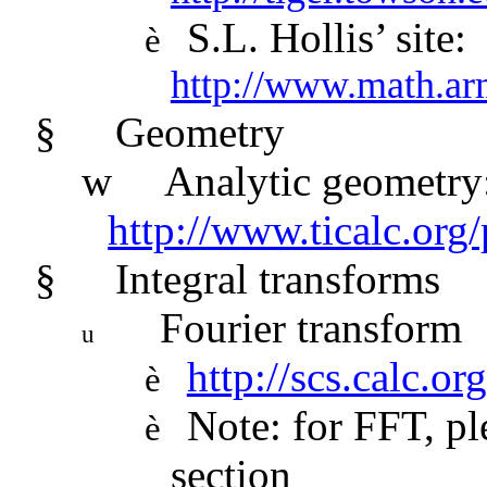
S.L. Hollis’ site:
è
http://www.math.ar
§
Geometry
w
Analytic geometry
http://www.ticalc.org
§
Integral transforms
Fourier transform
u
http://scs.calc.o
è
Note: for FFT, p
è
section