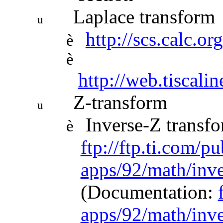
Laplace transform
u
http://scs.calc.o
è
è
http://web.tiscali
Z-transform
u
Inverse-Z transf
è
ftp://ftp.ti.com/pu
apps/92/math/inv
(Documentation:
apps/92/math/inve