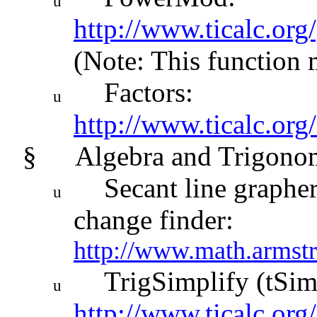
u
http://www.ticalc.or
(Note: This function 
Factors:
u
http://www.ticalc.org
§
Algebra and Trigono
Secant line grapher
u
change finder:
http://www.math.armstr
TrigSimplify (tSim
u
http://www.ticalc.org