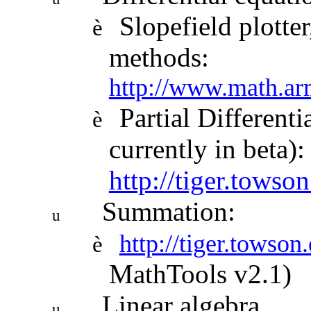
Slopefield plott
è
methods:
http://www.math.ar
Partial Different
è
currently in beta):
http://tiger.towson
Summation:
u
http://tiger.towson
è
MathTools v2.1)
Linear algebra
u