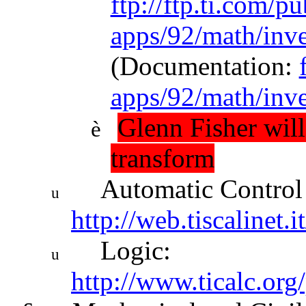
ftp://ftp.ti.com/pu
apps/92/math/inv
(Documentation:
apps/92/math/inve
Glenn Fisher will
è
transform
Automatic Control
u
http://web.tiscalinet.
Logic:
u
http://www.ticalc.org