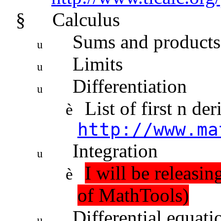
§
Calculus
Sums and products
u
Limits
u
Differentiation
u
List of first n der
è
http://www.ma
Integration
u
I will be releasin
è
of MathTools)
Differential equati
u