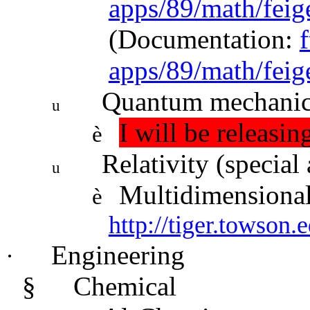
apps/89/math/fei
(Documentation:
f
apps/89/math/feig
Quantum mechanics
u
I will be releasin
è
Relativity (special
u
Multidimensional
è
http://tiger.towson.
Engineering
·
§
Chemical