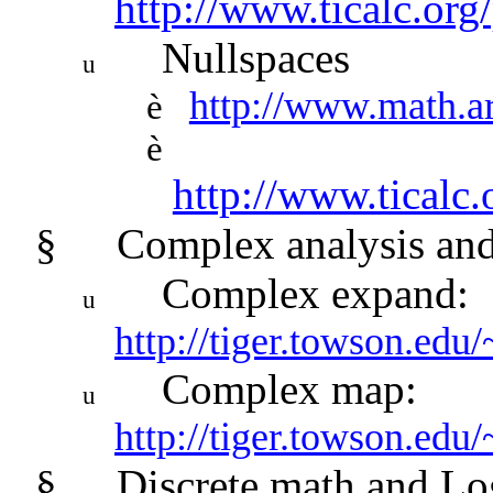
http://www.ticalc.org
Nullspaces
u
http://www.math.ar
è
è
http://www.ticalc
§
Complex analysis and
Complex expand:
u
http://tiger.towson.edu/
Complex map:
u
http://tiger.towson.edu/
§
Discrete math and Lo