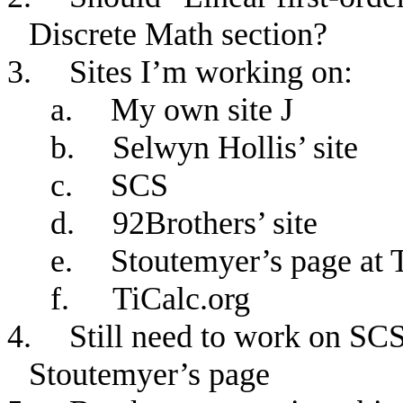
Discrete Math section?
3.
Sites I’m working on:
a.
My own site
J
b.
Selwyn Hollis’ site
c.
SCS
d.
92Brothers’ site
e.
Stoutemyer’s page at 
f.
TiCalc.org
4.
Still need to work on SCS 
Stoutemyer’s page