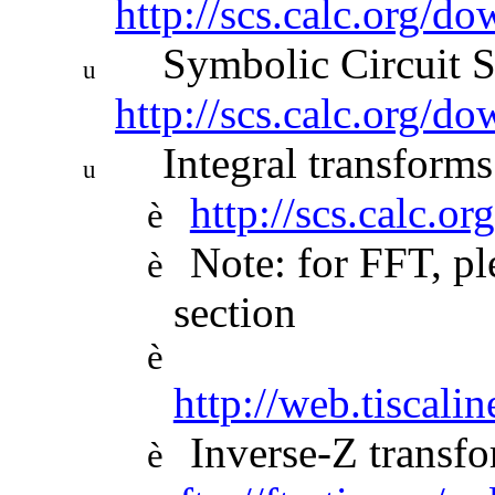
http://scs.calc.org/d
Symbolic Circuit S
u
http://scs.calc.org/d
Integral transforms
u
http://scs.calc.o
è
Note: for FFT, p
è
section
è
http://web.tiscali
Inverse-Z transf
è