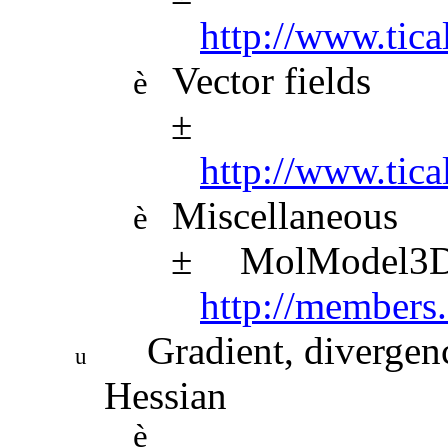
http://www.tica
Vector fields
è
±
http://www.tica
Miscellaneous
è
±
MolModel3D
http://member
Gradient, divergenc
u
Hessian
è